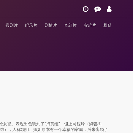
喜剧片
纪录片
剧情片
奇幻片
灾难片
悬疑
枪女警。表现出色调到了“扫黄组”，但上司程峰（魏骏杰
饰），人称娥姐。娥姐原本有一个幸福的家庭，后来离婚了