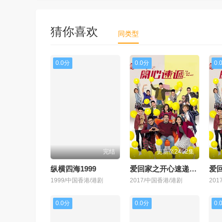
猜你喜欢
同类型
0.0分
0.0分
0.
完结
更新至2462集
纵横四海1999
爱回家之开心速递国语
1999/中国香港/港剧
2017/中国香港/港剧
20
0.0分
0.0分
0.