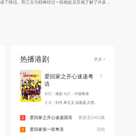
成了情侣。而三元与程峰经过一段相处后互相了解了许多，
热播港剧
更多
爱回家之开心速递粤
语
类型：
港剧
地区：
中国香港
主演：
刘丹,单立文,汤盈盈,吕慧..
爱回家之开心速递国语
更新至2462集
1
爱回家第一部粤语
完结
2