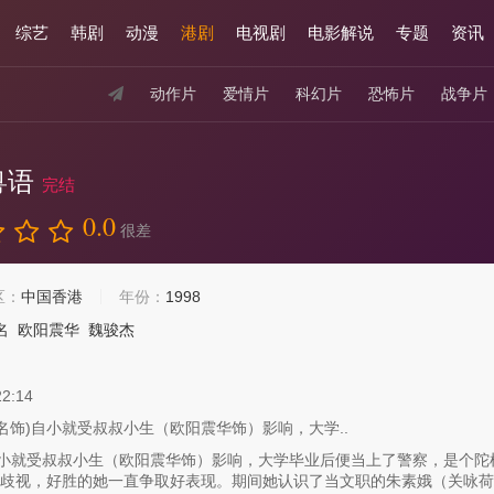
综艺
韩剧
动漫
港剧
电视剧
电影解说
专题
资讯
动作片
爱情片
科幻片
恐怖片
战争片
粤语
完结
0.0
很差
区：
中国香港
年份：
1998
名
欧阳震华
魏骏杰
22:14
名饰)自小就受叔叔小生（欧阳震华饰）影响，大学..
自小就受叔叔小生（欧阳震华饰）影响，大学毕业后便当上了警察，是个陀
歧视，好胜的她一直争取好表现。期间她认识了当文职的朱素娥（关咏荷