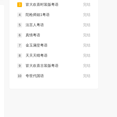
皆大欢喜时装版粤语
完结
3
陀枪师姐1粤语
完结
4
法言人粤语
完结
5
真情粤语
完结
6
金玉滿堂粤语
完结
7
天天天晴粤语
完结
8
皆大欢喜古装版粤语
完结
9
夸世代国语
完结
10