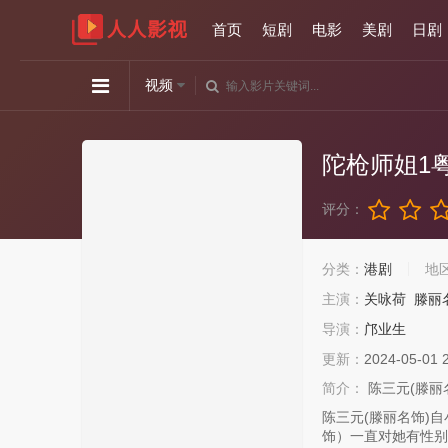
首页
短剧
电影
美剧
日剧
视频
陀枪师姐1
评分：
分类：
港剧
地
主演：
关咏荷
滕丽
导演：
邝业生
更新：
2024-05-01 
简介：
陈三元(滕丽
陈三元(滕丽名饰)
饰）一直对她有性别