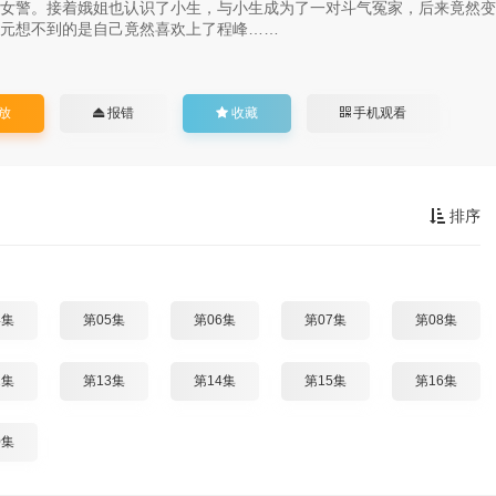
女警。接着娥姐也认识了小生，与小生成为了一对斗气冤家，后来竟然变
元想不到的是自己竟然喜欢上了程峰……
放
报错
收藏
手机观看
排序
4集
第05集
第06集
第07集
第08集
2集
第13集
第14集
第15集
第16集
0集