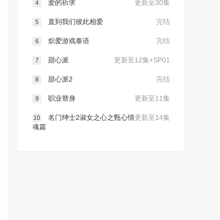
爱的祈求
更新至30集
4
直到我们彼此相爱
完结
5
炽爱游戏泰语
完结
6
甜心派
更新至12集+SP01
7
甜心派2
完结
8
职业替身
更新至11集
9
名门绅士2淑女之心之甄心情
更新至14集
10
魂篇