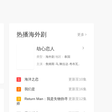
热播海外剧
更多
劫心恋人
类型：
海外剧
地区：
泰国
主演：
詹姆斯·马,琳拉达·考布瓦..
海洋之恋
更新至10集
1
我们是
更新至16集
2
Return Man：我是失物协寻
更新至12集
3
师