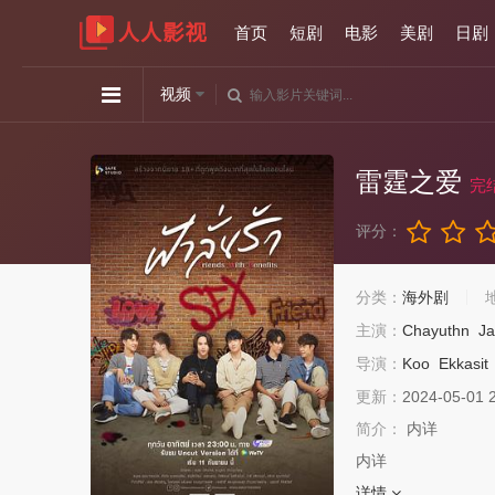
首页
短剧
电影
美剧
日剧
视频
雷霆之爱
完
评分：
分类：
海外剧
主演：
Chayuthn
J
导演：
Koo
Ekkasit
更新：
2024-05-01 
简介：
内详
内详
详情