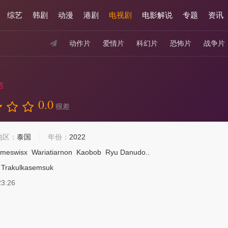
综艺
韩剧
动漫
港剧
电视剧
电影解说
专题
资讯
动作片
爱情片
科幻片
恐怖片
战争片
结
0.0
很差
地区：
泰国
年份：
2022
ameswisx
Wariatiarnon
Kaobob
Ryu Danudo..
Trakulkasemsuk
23:26